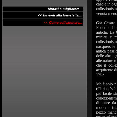
caso e in ogn
collezionism
Aiutaci a migliorare...
venuta meno
<< Iscriviti alla Newsletter...
<< Come collezionare...
Già Cesare 
Federico II
antichi. La 
miniati e m
collezionism
nacquero le 
antica passi
delle altre g
alle nature m
che il colle
acquirente di
1793.
Ma è solo ne
(Christie's è
più facile s
collezionismo
di tutto: da
modernariato
pezzo mancan
unico ed esc