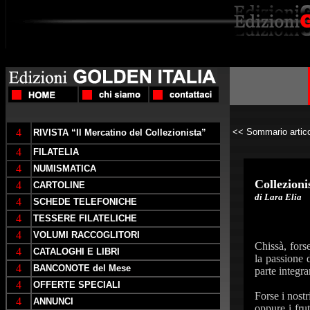
4
<< Sommario artico
RIVISTA “Il Mercatino del Collezionista”
4
FILATELIA
4
NUMISMATICA
Collezioni
4
CARTOLINE
di Lara Elia
4
SCHEDE TELEFONICHE
4
TESSERE FILATELICHE
4
VOLUMI RACCOGLITORI
Chissà, fors
4
CATALOGHI E LIBRI
la passione 
4
BANCONOTE del Mese
parte integr
4
OFFERTE SPECIALI
Forse i nostr
4
ANNUNCI
oppure i frut