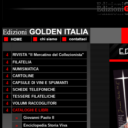
4
RIVISTA “Il Mercatino del Collezionista”
4
FILATELIA
4
NUMISMATICA
4
CARTOLINE
4
CAPSULE DI VINI E SPUMANTI
4
SCHEDE TELEFONICHE
4
TESSERE FILATELICHE
4
VOLUMI RACCOGLITORI
4
CATALOGHI E LIBRI
»
Giovanni Paolo II
»
Enciclopedia Storia Viva