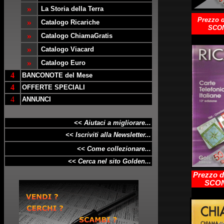
»
La Storia della Terra
Prezzo d
»
Catalogo Ricariche
SCON
»
Catalogo ChiamaGratis
»
Catalogo Viacard
»
Catalogo Euro
4
BANCONOTE del Mese
4
OFFERTE SPECIALI
4
ANNUNCI
<< Aiutaci a migliorare...
<< Iscriviti alla Newsletter...
<< Come collezionare...
<< Cerca nel sito Golden...
Prezzo d
SCON