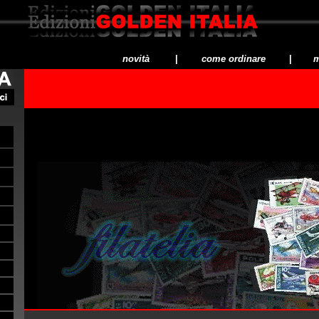
novità
|
come ordinare
|
m