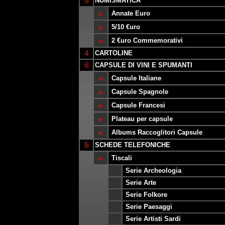
6
NUMISMATICA
»
Annate Euro
»
5/10 €uro
»
2 €uro Commemorativi
4
CARTOLINE
6
CAPSULE DI VINI E SPUMANTI
»
Capsule Italiane
»
Capsule Spagnole
»
Capsule Francesi
»
Plateau per capsule
»
Albums Raccoglitori Capsule
6
SCHEDE TELEFONICHE
»
Tiscali
Serie Archeologia
Serie Arte
Serie Folkore
Serie Paesaggi
Serie Artisti Sardi