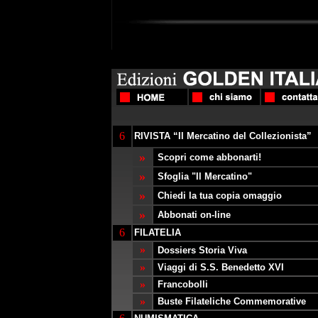
6
RIVISTA “Il Mercatino del Collezionista”
»
Scopri come abbonarti!
»
Sfoglia "Il Mercatino"
»
Chiedi la tua copia omaggio
»
Abbonati on-line
6
FILATELIA
»
Dossiers Storia Viva
»
Viaggi di S.S. Benedetto XVI
»
Francobolli
»
Buste Filateliche Commemorative