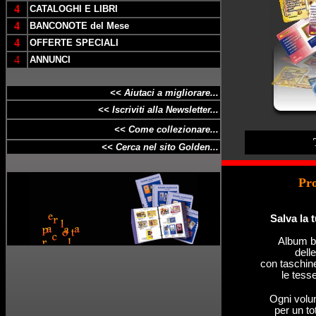
4
CATALOGHI E LIBRI
4
BANCONOTE del Mese
4
OFFERTE SPECIALI
4
ANNUNCI
<< Aiutaci a migliorare...
<< Iscriviti alla Newsletter...
<< Come collezionare...
<< Cerca nel sito Golden...
Pro
Salva la 
Album br
dell
con taschine
le tesse
Ogni volu
per un to