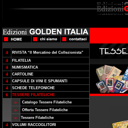
4
RIVISTA “Il Mercatino del Collezionista”
4
FILATELIA
4
NUMISMATICA
4
CARTOLINE
4
CAPSULE DI VINI E SPUMANTI
4
SCHEDE TELEFONICHE
6
TESSERE FILATELICHE
»
Catalogo Tessere Filateliche
»
Offerta Tessere Filateliche
»
Tessere Filateliche
4
VOLUMI RACCOGLITORI