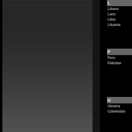
L
Libano
Laos
Libia
Lituania
P
Peru
Pakistan
U
Ukraina
Uzbekistan