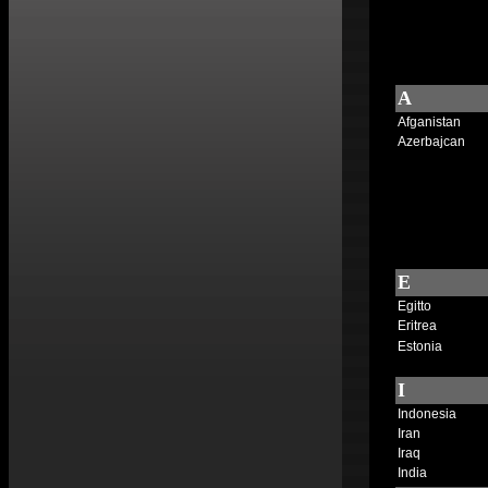
A
Afganistan
Azerbajcan
E
Egitto
Eritrea
Estonia
I
Indonesia
Iran
Iraq
India