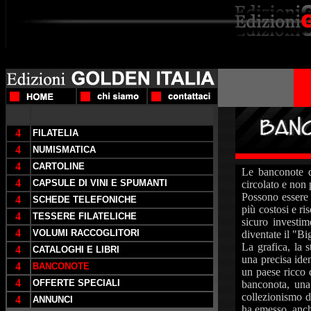
4
FILATELIA
4
NUMISMATICA
4
CARTOLINE
Le banconote 
4
CAPSULE DI VINI E SPUMANTI
circolato e non
Possono essere i
4
SCHEDE TELEFONICHE
più costosi e ri
4
TESSERE FILATELICHE
sicuro investi
4
VOLUMI RACCOGLITORI
diventate il "Bi
La grafica, la s
4
CATALOGHI E LIBRI
una precisa iden
4
BANCONOTE
un paese ricco d
4
OFFERTE SPECIALI
banconota, una 
collezionismo d
4
ANNUNCI
ha emesso, anche