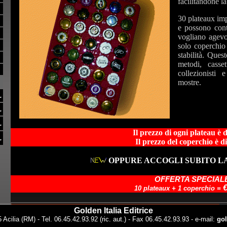
facilitandone l
30 plateaux imp
e possono cont
vogliano agev
solo coperchio 
stabilità. Ques
metodi, casset
collezionisti 
mostre.
.
.
.
Il prezzo di ogni plateau è d
.
Il prezzo del coperchio è di
OPPURE ACCOGLI SUBITO L
OFFERTA SPECIAL
€
10 plateaux + 1 coperchio =
Golden Italia Editrice
 Acilia (RM) - Tel. 06.45.42.93.92 (ric. aut.) - Fax 06.45.42.93.93 - e-mail:
gol