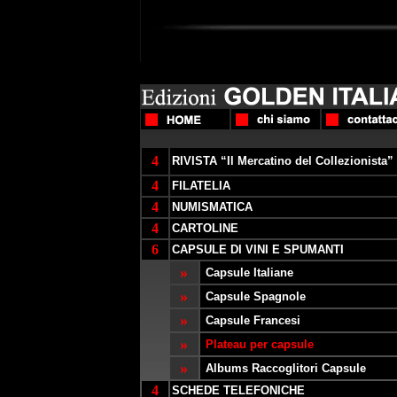
4
RIVISTA “Il Mercatino del Collezionista”
4
FILATELIA
4
NUMISMATICA
4
CARTOLINE
6
CAPSULE DI VINI E SPUMANTI
»
Capsule Italiane
»
Capsule Spagnole
»
Capsule Francesi
»
Plateau per capsule
»
Albums Raccoglitori Capsule
4
SCHEDE TELEFONICHE