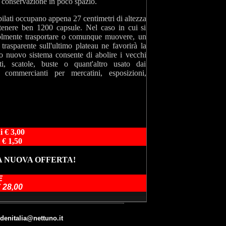
a conservazione in poco spazio.
ilati occupano appena 27 centimetri di altezza
enere ben 1200 capsule. Nel caso in cui si
olmente trasportare o comunque muovere, un
trasparente sull'ultimo plateau ne favorirà la
to nuovo sistema consente di abolire i vecchi
ti, scatole, buste o quant'altro usato dai
e commercianti per mercatini, esposizioni,
i € 3,00
 € 1,50
A NUOVA OFFERTA!
E
 28,00
denitalia@nettuno.it