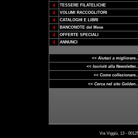
4
TESSERE FILATELICHE
4
VOLUMI RACCOGLITORI
4
CATALOGHI E LIBRI
4
BANCONOTE del Mese
4
OFFERTE SPECIALI
4
ANNUNCI
<< Aiutaci a
migliorare
..
<< Iscriviti alla Newsletter..
<< Come collezionare..
<< Cerca nel sito Golden..
Via Viggiù, 13 - 00125