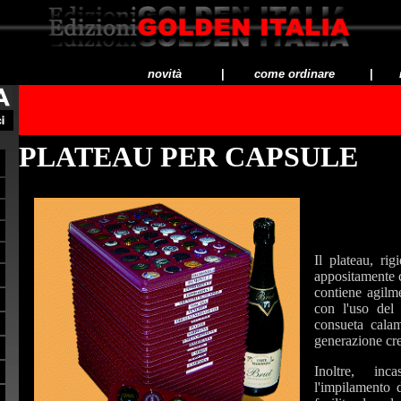
novità
|
come ordinare
|
PLATEAU PER CAPSULE
Il plateau, ri
appositamente c
contiene agilm
con l'uso del 
consueta calam
generazione cre
Inoltre, inc
l'impilamento 