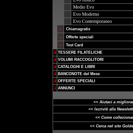
Medio Evo
Evo Moderno
Evo Contemporaneo
»
Chiamagratis
»
Offerte speciali
»
Test Card
4
TESSERE FILATELICHE
4
VOLUMI RACCOGLITORI
4
CATALOGHI E LIBRI
4
BANCONOTE del Mese
4
OFFERTE SPECIALI
4
ANNUNCI
<< Aiutaci a migliorar
<< Iscriviti alla Newslette
<< Come collezionar
<< Cerca nel sito Golde