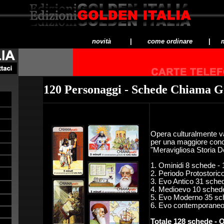
novità
|
come ordinare
|
m
120 Personaggi - Schede Chiama G
Opera culturalmente vali
per una maggiore con
"Meravigliosa Storia D
1.
Ominidi 8 schede - 
2.
Periodo Protostoric
3.
Evo Antico 31 sched
4.
Medioevo 10 schede
5.
Evo Moderno 35 sch
6.
Evo contemporaneo 
Totale 128 schede -