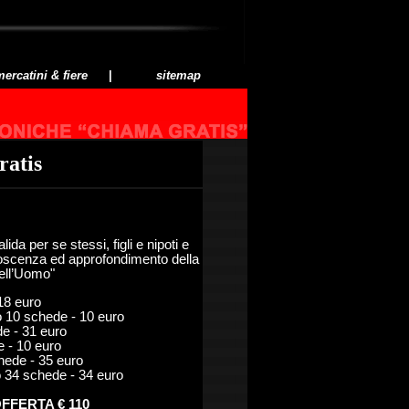
ercatini & fiere
|
sitemap
ratis
da per se stessi, figli e nipoti e
oscenza ed approfondimento della
ell’Uomo"
18 euro
o 10 schede - 10 euro
e - 31 euro
 - 10 euro
ede - 35 euro
34 schede - 34 euro
 OFFERTA € 110