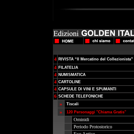
4
RIVISTA “Il Mercatino del Collezionista”
4
FILATELIA
4
NUMISMATICA
4
CARTOLINE
4
CAPSULE DI VINI E SPUMANTI
6
SCHEDE TELEFONICHE
»
Tiscali
»
120 Personaggi "Chiama Gratis"
Ominidi
Periodo Protostorico
Evo Antico