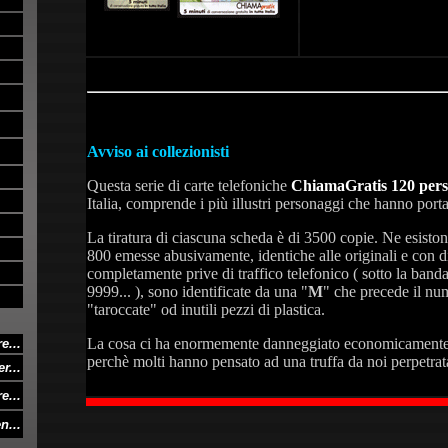
Avviso ai collezionisti
Questa serie di carte telefoniche
ChiamaGratis 120 per
Italia, comprende i più illustri personaggi che hanno porta
La tiratura di ciascuna scheda è di 3500 copie. Ne esisto
800 emesse abusivamente, identiche alle originali e con di
completamente prive di traffico telefonico ( sotto la band
9999... ), sono identificate da una "
M
" che precede il nu
"taroccate" od inutili pezzi di plastica.
La cosa ci ha enormemente danneggiato economicamente
e...
perchè molti hanno pensato ad una truffa da noi perpetrat
r...
e...
n...