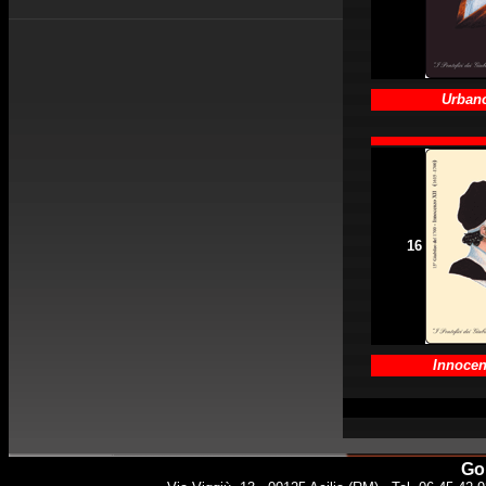
Urbano
16
Innocen
Gol