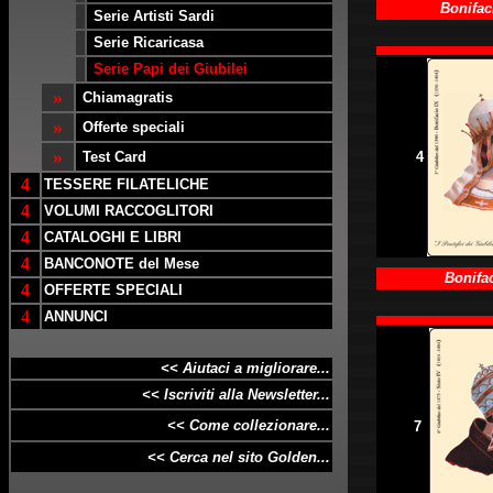
Bonifaci
Serie Artisti Sardi
Serie Ricaricasa
Serie Papi dei Giubilei
»
Chiamagratis
»
Offerte speciali
»
4
Test Card
4
TESSERE FILATELICHE
4
VOLUMI RACCOGLITORI
4
CATALOGHI E LIBRI
4
BANCONOTE del Mese
Bonifa
4
OFFERTE SPECIALI
4
ANNUNCI
<< Aiutaci a migliorare...
<< Iscriviti alla Newsletter...
<< Come collezionare...
7
<< Cerca nel sito Golden...