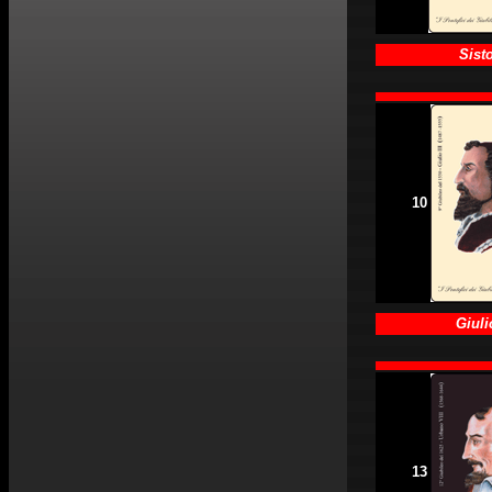
Sist
10
Giulio
13