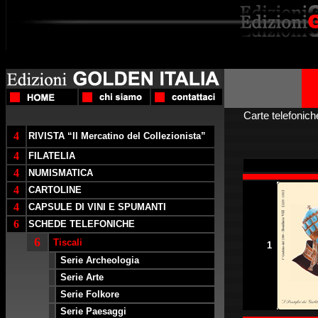
Carte telefoniche
4
RIVISTA “Il Mercatino del Collezionista”
4
FILATELIA
4
NUMISMATICA
4
CARTOLINE
4
CAPSULE DI VINI E SPUMANTI
6
SCHEDE TELEFONICHE
6
Tiscali
1
Serie Archeologia
Serie Arte
Serie Folkore
Serie Paesaggi