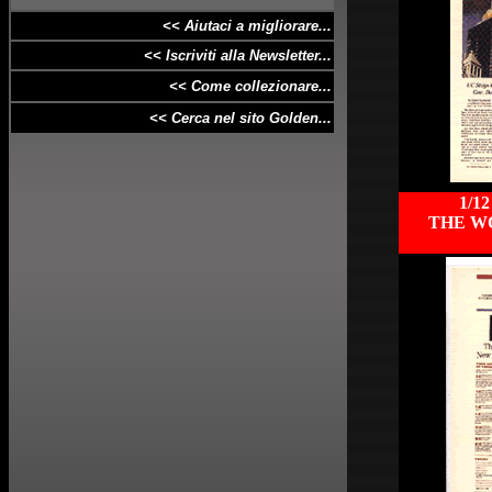
<< Aiutaci a
migliorare
...
<< Iscriviti alla Newsletter...
<< Come collezionare...
<< Cerca nel sito Golden...
1/12
THE W