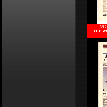
3/12
THE W