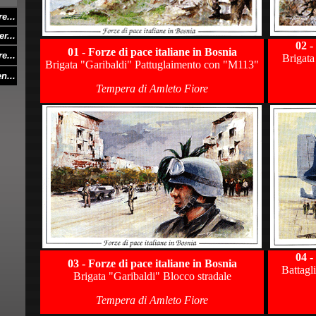
re
...
r...
02 -
01 - Forze di pace italiane in Bosnia
e...
Brigata
Brigata "Garibaldi" Pattuglaimento con "M113"
n...
Tempera di Amleto Fiore
04 -
03 - Forze di pace italiane in Bosnia
Battagl
Brigata "Garibaldi" Blocco stradale
Tempera di Amleto Fiore