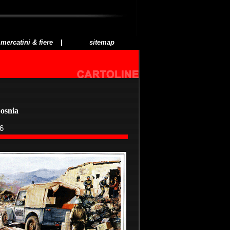
mercatini & fiere
|
sitemap
Bosnia
6