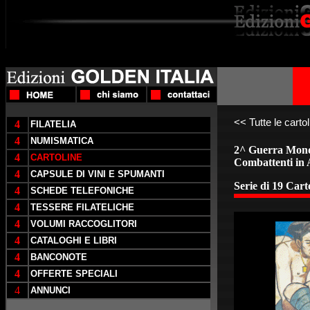
<<
Tutte le cartol
4
FILATELIA
4
NUMISMATICA
2^ Guerra Mond
4
CARTOLINE
Combattenti in A
4
CAPSULE DI VINI E SPUMANTI
Serie di 19 Cart
4
SCHEDE TELEFONICHE
4
TESSERE FILATELICHE
4
VOLUMI RACCOGLITORI
4
CATALOGHI E LIBRI
4
BANCONOTE
4
OFFERTE SPECIALI
4
ANNUNCI