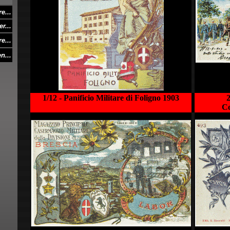
re
...
r...
e...
n...
1/12 - Panificio Militare di Foligno 1903
2
Co