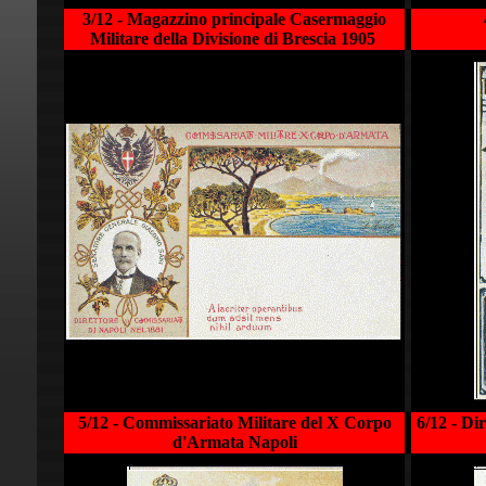
3/12 - Magazzino principale Casermaggio
Militare della Divisione di Brescia 1905
5/12 - Commissariato Militare del X Corpo
6/12 - Di
d'Armata Napoli