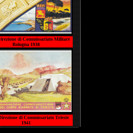
Direzione di Commissariato Militare
Bologna 1938
Direzione di Commissariato Trieste
1941