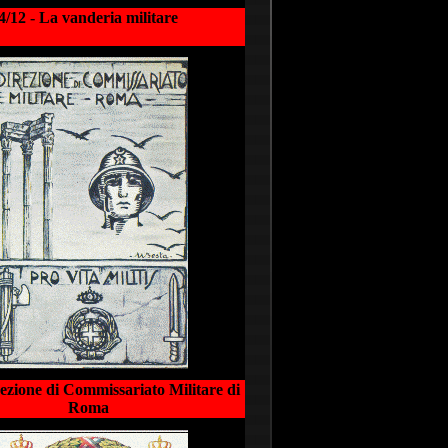
4/12 - La vanderia militare
rezione di Commissariato Militare di
Roma