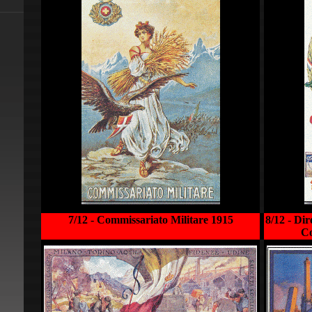
7/12 - Commissariato Militare 1915
8/12 - Di
Co