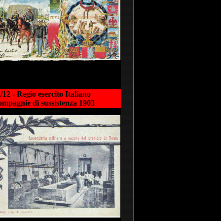
/12 - Regio esercito Italiano
mpagnie di sussistenza 1903