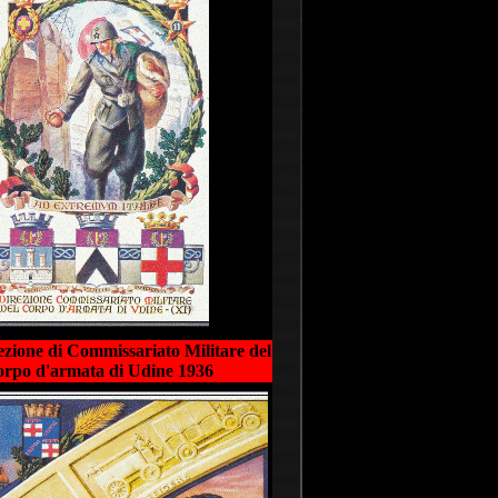
rezione di Commissariato Militare del
rpo d'armata di Udine 1936