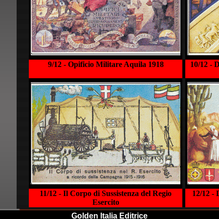
9/12 - Opificio Militare Aquila 1918
10/12 - 
11/12 - Il Corpo di Sussistenza del Regio
12/12 - 
Esercito
Golden Italia Editrice