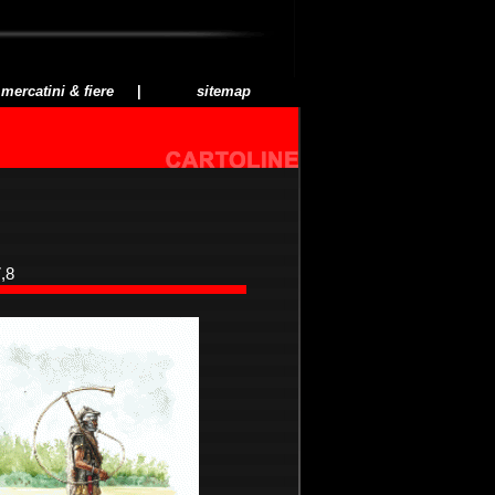
mercatini & fiere
|
sitemap
,8