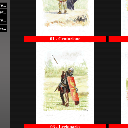
e...
r...
e...
n...
01 - Centurione
03 - Legionario