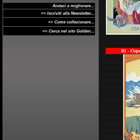
Aiutaci a migliorare...
<< Iscriviti alla Newsletter...
<< Come collezionare...
<< Cerca nel sito Golden...
01 - Osp