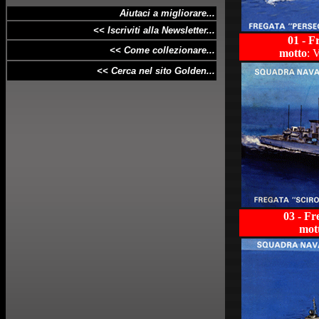
Aiutaci a migliorare...
<< Iscriviti alla Newsletter...
01 - F
<< Come collezionare...
motto
: 
<< Cerca nel sito Golden...
03 - Fr
mot