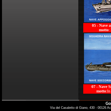
05 - Nave 
motto
:
07 - Nave 
motto
:In
Gol
Via del Casaletto di Giano, 430 - 00126 Ac