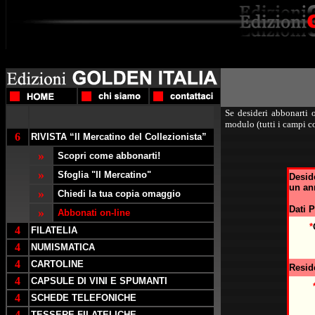
Se desideri abbonarti o
modulo (tutti i campi c
6
RIVISTA “Il Mercatino del Collezionista”
»
Scopri come abbonarti!
»
Sfoglia "Il Mercatino"
Deside
un an
»
Chiedi la tua copia omaggio
Dati P
»
Abbonati on-line
*
4
FILATELIA
4
NUMISMATICA
4
CARTOLINE
Resid
4
CAPSULE DI VINI E SPUMANTI
4
SCHEDE TELEFONICHE
4
TESSERE FILATELICHE