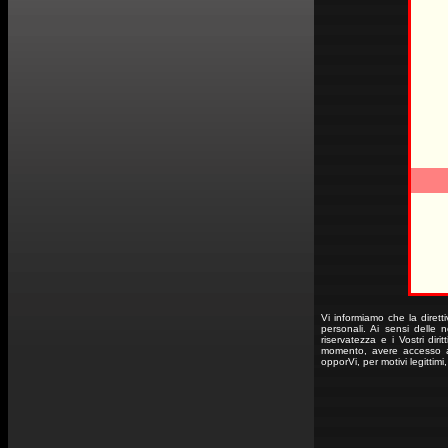
Vi informiamo che la diret
personali. Ai sensi delle n
riservatezza e i Vostri diri
momento, avere accesso ai 
opporVi, per motivi legittimi