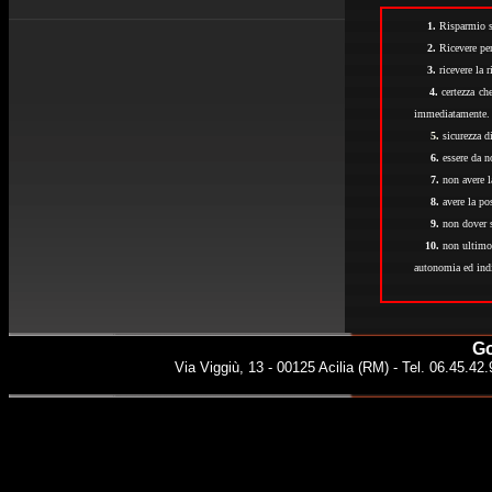
1.
Risparmio s
2.
Ricevere per
3.
ricevere la 
4.
certezza che
immediatamente.
5.
sicurezza di
6.
essere da n
7.
non avere l
8.
avere la pos
9.
non dover s
10.
non ultimo, 
autonomia ed ind
Go
Via Viggiù, 13 - 00125 Acilia (RM) - Tel. 06.45.42.