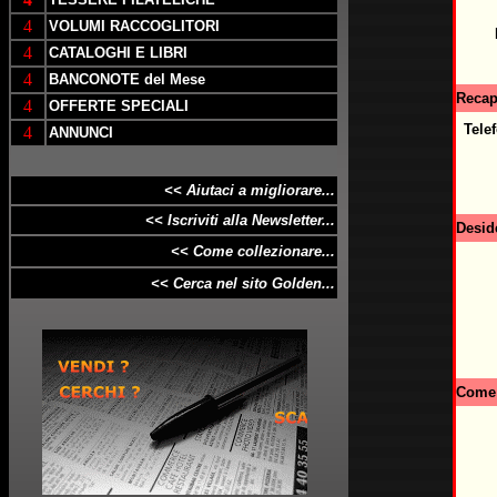
4
VOLUMI RACCOGLITORI
4
CATALOGHI E LIBRI
4
BANCONOTE del Mese
Recapi
4
OFFERTE SPECIALI
Telef
4
ANNUNCI
<< Aiutaci a
migliorare
...
<< Iscriviti alla Newsletter...
Desid
<< Come collezionare...
<< Cerca nel sito Golden...
Come 