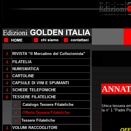
4
RIVISTA “Il Mercatino del Collezionista”
4
FILATELIA
4
NUMISMATICA
4
CARTOLINE
4
CAPSULE DI VINI E SPUMANTI
ANNAT
4
SCHEDE TELEFONICHE
6
TESSERE FILATELICHE
»
Catalogo Tessere Filateliche
Unica tessera eme
la n° 1 "Padre Pi
»
Offerta Tessere Filateliche
»
Tessere Filateliche
4
VOLUMI RACCOGLITORI
OFF