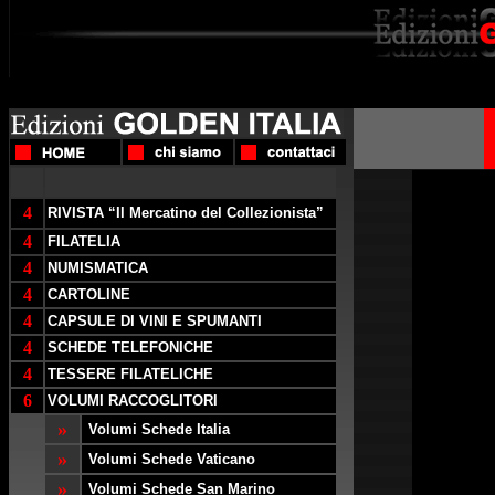
3 Racc
4
RIVISTA “Il Mercatino del Collezionista”
4
FILATELIA
La Meravig
4
NUMISMATICA
Questa Sple
4
CARTOLINE
bronzo cost
4
CAPSULE DI VINI E SPUMANTI
montate sui 
4
personaggio
SCHEDE TELEFONICHE
ENCICLO
4
TESSERE FILATELICHE
6
VOLUMI RACCOGLITORI
Da 7 milion
»
L’introduzi
Volumi Schede Italia
l’evoluzion
»
Volumi Schede Vaticano
invenzione 
»
ominazione
Volumi Schede San Marino