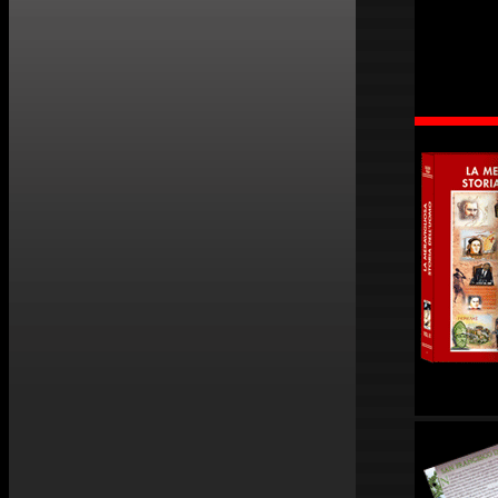
organi 196
I personagg
del progres
Verdi, Pucc
Teresa e Gi
– fino allo 