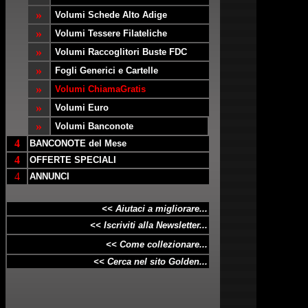
»
Volumi Schede Alto Adige
Periodo Pr
»
I 9 persona
Volumi Tessere Filateliche
fondatori di
»
Volumi Raccoglitori Buste FDC
stato socia
»
Omero e i g
Fogli Generici e Cartelle
»
Volumi ChiamaGratis
Evo Antico
d.c.
»
Volumi Euro
In questo pe
»
Volumi Banconote
filosofia, m
personaggi 
4
BANCONOTE del Mese
delle grand
4
OFFERTE SPECIALI
4
ANNUNCI
Medio Evo:
“Oscurantis
sono presen
<< Aiutaci a migliorare...
<< Iscriviti alla Newsletter...
Evo Modern
È questo il
<< Come collezionare...
dell’arte d
<< Cerca nel sito Golden...
Beethoven – 
Rivoluzione
Evo Contem