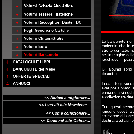
»
Volumi Schede Alto Adige
»
Volumi Tessere Filateliche
»
Volumi Raccoglitori Buste FDC
»
Fogli Generici e Cartelle
»
Volumi ChiamaGratis
Le banconote non 
»
molecole che la 
Volumi Euro
stretto contatto, 
»
Volumi Banconote
nell'immagine dell
racchiuso il "pezzo
4
CATALOGHI E LIBRI
4
BANCONOTE del Mese
Gli albums sono re
descritto.
4
OFFERTE SPECIALI
4
ANNUNCI
I nostri fogli sono
aver posizionato l
banconota sia sul 
a collezionare due
<< Aiutaci a migliorare...
<< Iscriviti alla Newsletter...
Tutti questi accor
rendono questi al
<< Come collezionare...
collezione di banc
destinata ad aumen
<< Cerca nel sito Golden...