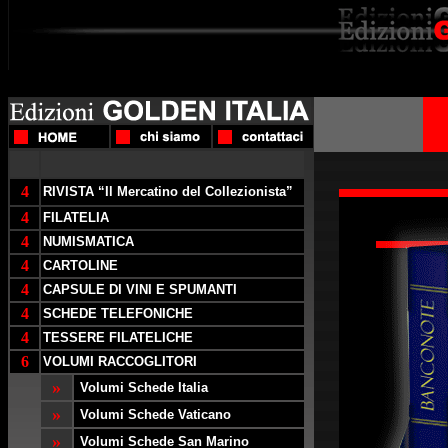
4
RIVISTA “Il Mercatino del Collezionista”
4
FILATELIA
4
NUMISMATICA
4
CARTOLINE
4
CAPSULE DI VINI E SPUMANTI
4
SCHEDE TELEFONICHE
4
TESSERE FILATELICHE
6
VOLUMI RACCOGLITORI
»
Volumi Schede Italia
»
Volumi Schede Vaticano
»
Volumi Schede San Marino