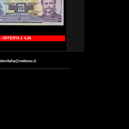
 - OFFERTA € 4,00
denitalia@nettuno.it