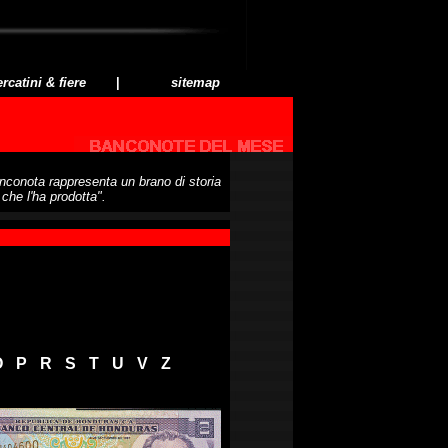
rcatini & fiere
|
sitemap
nconota rappresenta un brano di storia
 che l'ha prodotta".
PONIBILI
O
-
P
-
R
-
S
-
T
-
U
-
V
-
Z