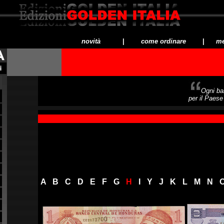
novità
|
come ordinare
|
me
Ogni ba
per il Paese
Serie di BANCONOTE DIS
dalla A alla Z
A
-
B
-
C
-
D
-
E
-
F
-
G
-
H
-
I
-
Y
-
J
-
K
-
L
-
M
-
N
-