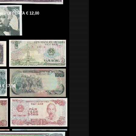
es - OFFERTA € 12,00
 € 17,50