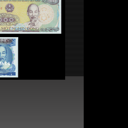
TA € 6