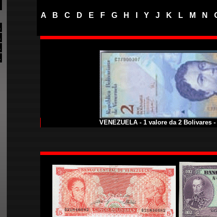
A
-
B
-
C
-
D
-
E
-
F
-
G
-
H
-
I
-
Y
-
J
-
K
-
L
-
M
-
N
-
.
.
.
.
VENEZUELA - 1 valore da 2 Bolivares 