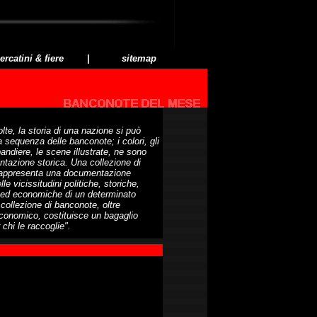
rcatini & fiere
|
sitemap
lte, la storia di una nazione si può
a sequenza delle banconote; i colori, gli
andiere, le scene illustrate, ne sono
tazione storica. Una collezione di
appresenta una documentazione
elle vicissitudini politiche, storiche,
 ed economiche di un determinato
ollezione di banconote, oltre
economico, costituisce un bagaglio
 chi le raccoglie".
PONIBILI