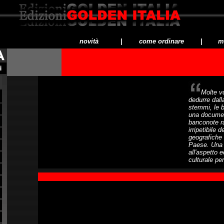
novità
|
come ordinare
|
me
Molte vo
dedurre dall
stemmi, le b
una documen
banconote r
irripetibile d
geografiche
Paese. Una c
all'aspetto 
culturale per
Serie di BANCONOTE DIS
dalla A alla Z