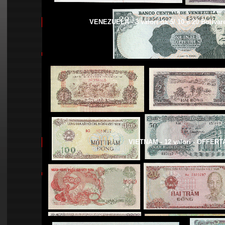
VENEZUELA - 3 valorI da 5/ 10 e 20 Bolivar
VIETNAM - 12 valori - OFFERTA