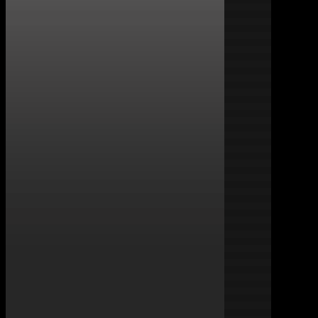
Prefazion
"
Nell'acci
straordina
ogni viagg
in ogni sp
della visi
dagli anni
inscenata 
tanti altr
volume le 
è espresso
malattie, d
lavoro, au
momento ne
immaginare
svolti. Le
rappresent
ha consent
questo mio
mia immens
contribut