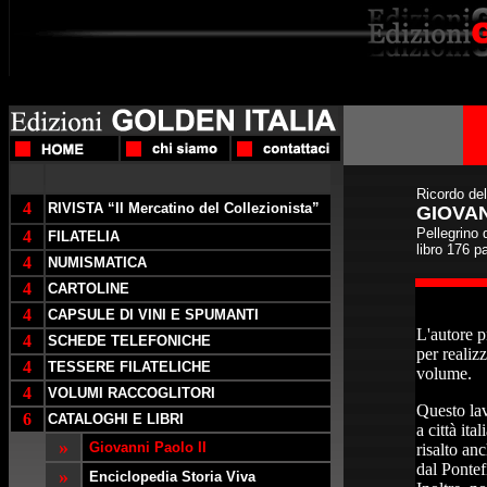
Ricordo de
4
RIVISTA “Il Mercatino del Collezionista”
GIOVAN
Pellegrino
4
FILATELIA
libro 176 pa
4
NUMISMATICA
4
CARTOLINE
4
CAPSULE DI VINI E SPUMANTI
L'autore p
4
SCHEDE TELEFONICHE
per realiz
4
TESSERE FILATELICHE
volume.
4
VOLUMI RACCOGLITORI
Questo lav
6
CATALOGHI E LIBRI
a città it
»
Giovanni Paolo II
risalto anc
dal Pontefi
»
Enciclopedia Storia Viva