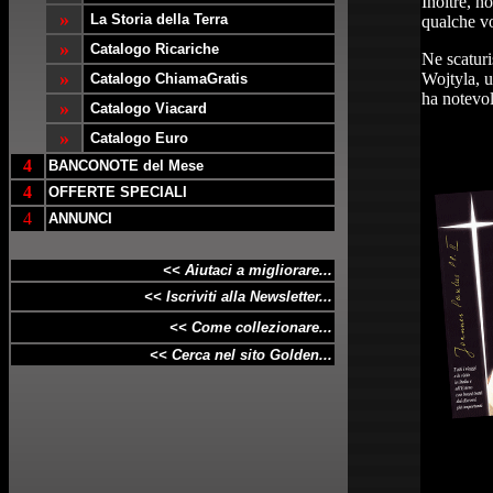
Inoltre, n
»
La Storia della Terra
qualche vo
»
Catalogo Ricariche
Ne scaturi
»
Wojtyla, u
Catalogo ChiamaGratis
ha notevo
»
Catalogo Viacard
»
Catalogo Euro
4
BANCONOTE del Mese
4
OFFERTE SPECIALI
4
ANNUNCI
<< Aiutaci a migliorare...
<< Iscriviti alla Newsletter...
<< Come collezionare...
<< Cerca nel sito Golden...