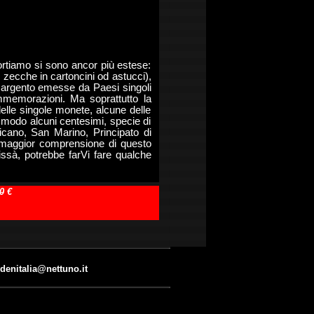
rtiamo si sono ancor più estese:
e zecche in cartoncini od astucci),
e argento emesse da Paesi singoli
mmemorazioni. Ma soprattutto la
elle singole monete, alcune delle
r modo alcuni centesimi, specie di
icano, San Marino, Principato di
a maggior comprensione di questo
ssà, potrebbe farVi fare qualche
0
€
denitalia@nettuno.it