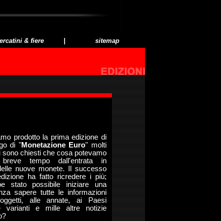
rcatini & fiere
|
sitemap
o prodotto la prima edizione di
go di "
Monetazione Euro
" molti
 si sono chiesti che cosa potevamo
breve tempo dall'entrata in
delle nuove monete. Il successo
edizione ha fatto ricredere i più;
 stato possibile iniziare una
nza sapere tutte le informazioni
soggetti, alle annate, ai Paesi
le varianti e mille altre notizie
o?