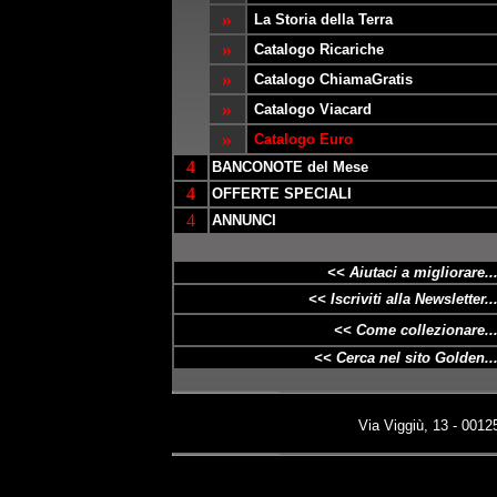
»
La Storia della Terra
»
Catalogo Ricariche
»
Catalogo ChiamaGratis
»
Catalogo Viacard
»
Catalogo Euro
4
BANCONOTE del Mese
4
OFFERTE SPECIALI
4
ANNUNCI
<< Aiutaci a migliorare..
<< Iscriviti alla Newsletter..
<< Come collezionare..
<< Cerca nel sito Golden..
Via Viggiù, 13 - 00125