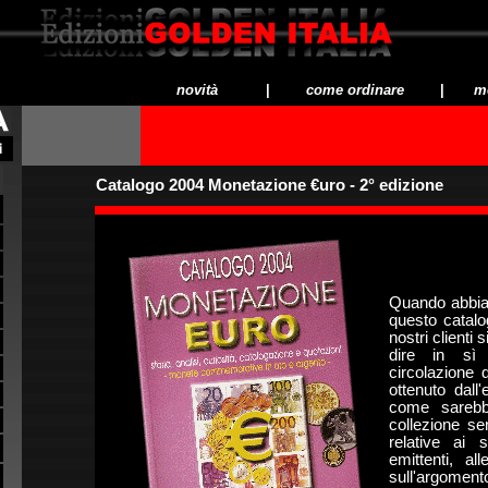
novità
|
come ordinare
|
me
Catalogo 2004 Monetazione €uro - 2° edizione
Quando abbiam
questo catalo
nostri clienti
dire in sì 
circolazione 
ottenuto dall'
come sarebbe
collezione se
relative ai 
emittenti, al
sull'argoment