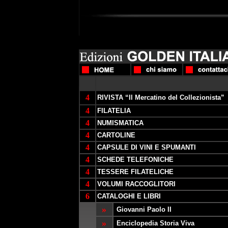
4
RIVISTA “Il Mercatino del Collezionista”
4
FILATELIA
4
NUMISMATICA
4
CARTOLINE
4
CAPSULE DI VINI E SPUMANTI
4
SCHEDE TELEFONICHE
4
TESSERE FILATELICHE
4
VOLUMI RACCOGLITORI
6
CATALOGHI E LIBRI
»
Giovanni Paolo II
»
Enciclopedia Storia Viva