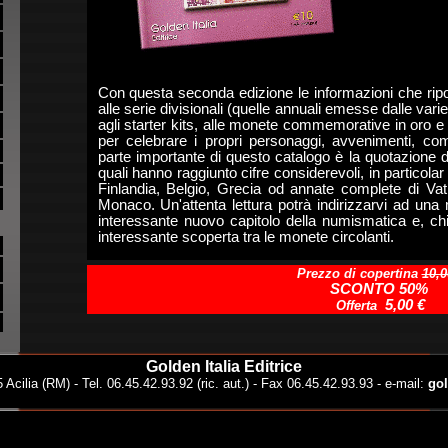
Con questa seconda edizione le informazioni che ripo
alle serie divisionali (quelle annuali emesse dalle vari
agli starter kits, alle monete commemorative in oro 
per celebrare i propri personaggi, avvenimenti, co
parte importante di questo catalogo è la quotazione d
quali hanno raggiunto cifre considerevoli, in particola
Finlandia, Belgio, Grecia od annate complete di Vat
Monaco. Un'attenta lettura potrà indirizzarvi ad un
interessante nuovo capitolo della numismatica e, chi
interessante scoperta tra le monete circolanti.
.
.
Prezzo di copertina
10,0
SCONTO 50%
.
5,00 €
Offerta
.
Golden Italia Editrice
 Acilia (RM) - Tel. 06.45.42.93.92 (ric. aut.) - Fax 06.45.42.93.93 - e-mail:
gol